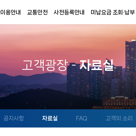
로이용안내
교통안전
사전등록안내
미납요금 조회·납부
고객광장
-
자료실
공지사항
자료실
FAQ
고객의 소리