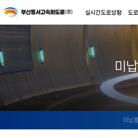
실시간도로상황
도
미납
미납통