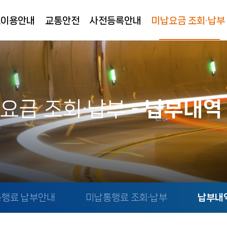
로이용안내
교통안전
사전등록안내
미납요금 조회·납부
요금 조회·납부
-
납부내역
행료 납부안내
미납통행료 조회·납부
납부내